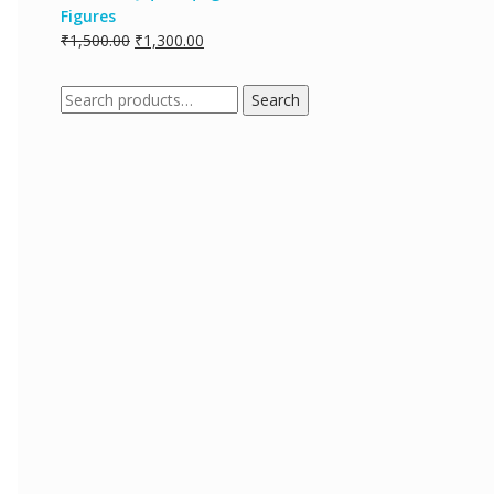
Figures
₹
1,500.00
₹
1,300.00
Search