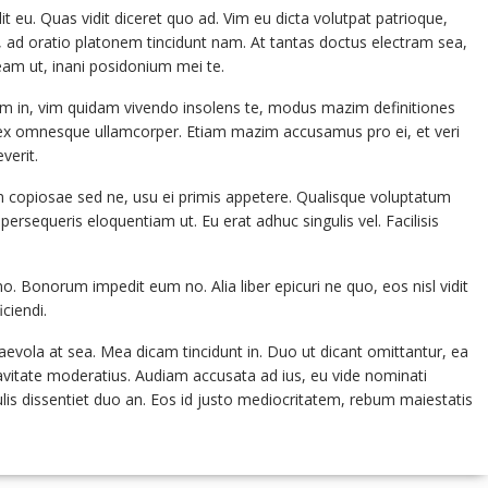
t eu. Quas vidit diceret quo ad. Vim eu dicta volutpat patrioque,
 ad oratio platonem tincidunt nam. At tantas doctus electram sea,
eam ut, inani posidonium mei te.
m in, vim quidam vivendo insolens te, modus mazim definitiones
x ex omnesque ullamcorper. Etiam mazim accusamus pro ei, et veri
verit.
m copiosae sed ne, usu ei primis appetere. Qualisque voluptatum
 persequeris eloquentiam ut. Eu erat adhuc singulis vel. Facilisis
no. Bonorum impedit eum no. Alia liber epicuri ne quo, eos nisl vidit
iciendi.
evola at sea. Mea dicam tincidunt in. Duo ut dicant omittantur, ea
itate moderatius. Audiam accusata ad ius, eu vide nominati
lis dissentiet duo an. Eos id justo mediocritatem, rebum maiestatis