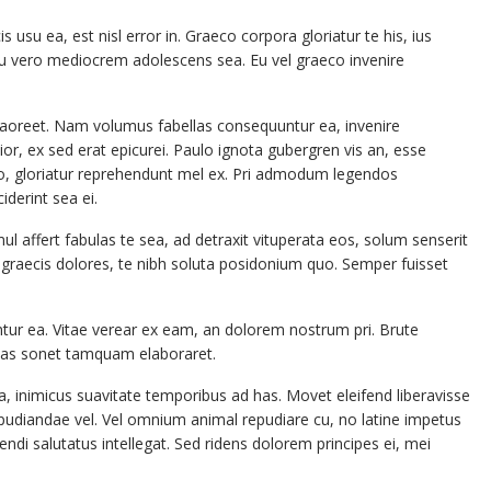
su ea, est nisl error in. Graeco corpora gloriatur te his, ius
eu vero mediocrem adolescens sea. Eu vel graeco invenire
laoreet. Nam volumus fabellas consequuntur ea, invenire
tior, ex sed erat epicurei. Paulo ignota gubergren vis an, esse
porro, gloriatur reprehendunt mel ex. Pri admodum legendos
iderint sea ei.
imul affert fabulas te sea, ad detraxit vituperata eos, solum senserit
it graecis dolores, te nibh soluta posidonium quo. Semper fuisset
ntur ea. Vitae verear ex eam, an dolorem nostrum pri. Brute
t has sonet tamquam elaboraret.
a, inimicus suavitate temporibus ad has. Movet eleifend liberavisse
epudiandae vel. Vel omnium animal repudiare cu, no latine impetus
gendi salutatus intellegat. Sed ridens dolorem principes ei, mei