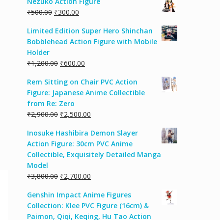
Nezuko Action Figure
₹
500.00
₹
300.00
Limited Edition Super Hero Shinchan
Bobblehead Action Figure with Mobile
Holder
₹
1,200.00
₹
600.00
Rem Sitting on Chair PVC Action
Figure: Japanese Anime Collectible
from Re: Zero
₹
2,900.00
₹
2,500.00
Inosuke Hashibira Demon Slayer
Action Figure: 30cm PVC Anime
Collectible, Exquisitely Detailed Manga
Model
₹
3,800.00
₹
2,700.00
Genshin Impact Anime Figures
Collection: Klee PVC Figure (16cm) &
Paimon, Qiqi, Keqing, Hu Tao Action